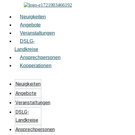
Zum
Inhalt
springen
Neuigkeiten
Angebote
Veranstaltungen
DSLG-
Landkreise
Ansprechpersonen
Kooperationen
Neuigkeiten
Angebote
Veranstaltungen
DSLG-
Landkreise
Ansprechpersonen