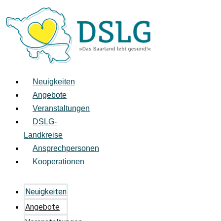
Zum
Inhalt
springen
Neuigkeiten
Angebote
Veranstaltungen
DSLG-
Landkreise
Ansprechpersonen
Kooperationen
Neuigkeiten
Angebote