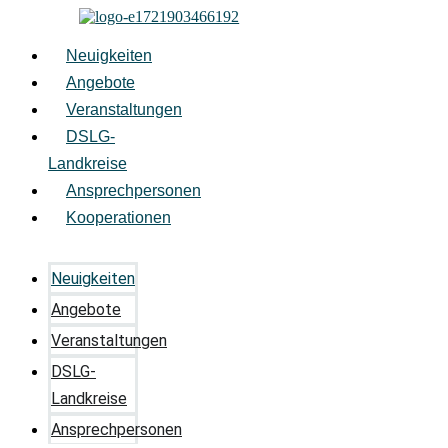
Zum
Inhalt
springen
Neuigkeiten
Angebote
Veranstaltungen
DSLG-
Landkreise
Ansprechpersonen
Kooperationen
Neuigkeiten
Angebote
Veranstaltungen
DSLG-
Landkreise
Ansprechpersonen