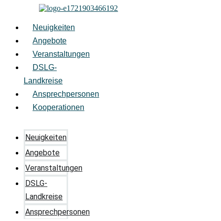
Zum
Inhalt
springen
Neuigkeiten
Angebote
Veranstaltungen
DSLG-
Landkreise
Ansprechpersonen
Kooperationen
Neuigkeiten
Angebote
Veranstaltungen
DSLG-
Landkreise
Ansprechpersonen