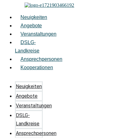
Zum
Inhalt
springen
Neuigkeiten
Angebote
Veranstaltungen
DSLG-
Landkreise
Ansprechpersonen
Kooperationen
Neuigkeiten
Angebote
Veranstaltungen
DSLG-
Landkreise
Ansprechpersonen