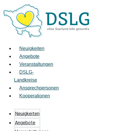
Zum
Inhalt
springen
Neuigkeiten
Angebote
Veranstaltungen
DSLG-
Landkreise
Ansprechpersonen
Kooperationen
Neuigkeiten
Angebote