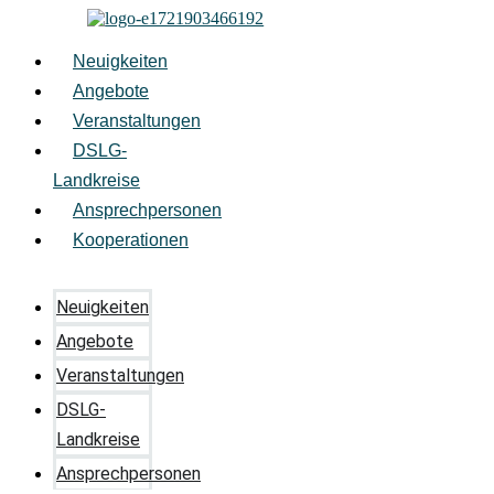
Zum
Inhalt
springen
Neuigkeiten
Angebote
Veranstaltungen
DSLG-
Landkreise
Ansprechpersonen
Kooperationen
Neuigkeiten
Angebote
Veranstaltungen
DSLG-
Landkreise
Ansprechpersonen