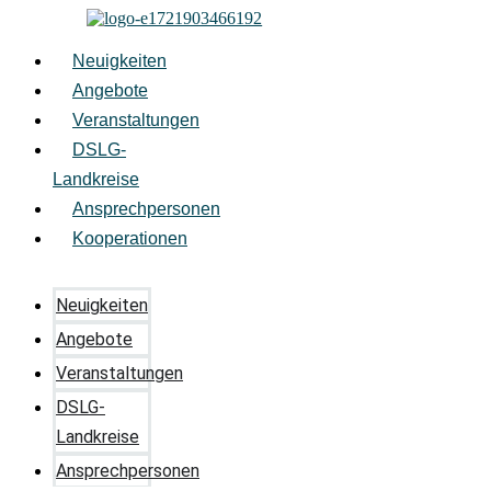
Zum
Inhalt
springen
Neuigkeiten
Angebote
Veranstaltungen
DSLG-
Landkreise
Ansprechpersonen
Kooperationen
Neuigkeiten
Angebote
Veranstaltungen
DSLG-
Landkreise
Ansprechpersonen