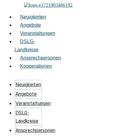
Zum
Inhalt
springen
Neuigkeiten
Angebote
Veranstaltungen
DSLG-
Landkreise
Ansprechpersonen
Kooperationen
Neuigkeiten
Angebote
Veranstaltungen
DSLG-
Landkreise
Ansprechpersonen