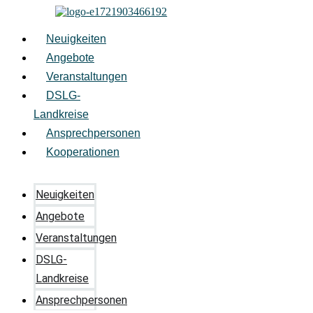
Zum
Inhalt
springen
Neuigkeiten
Angebote
Veranstaltungen
DSLG-
Landkreise
Ansprechpersonen
Kooperationen
Neuigkeiten
Angebote
Veranstaltungen
DSLG-
Landkreise
Ansprechpersonen