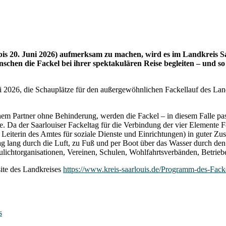
 bis 20. Juni 2026) aufmerksam zu machen, wird es im Landkreis 
hen die Fackel bei ihrer spektakulären Reise begleiten – und so 
 2026, die Schauplätze für den außergewöhnlichen Fackellauf des Land
nem Partner ohne Behinderung, werden die Fackel – in diesem Falle p
Da der Saarlouiser Fackeltag für die Verbindung der vier Elemente Fe
Leiterin des Amtes für soziale Dienste und Einrichtungen) in guter Zu
ag lang durch die Luft, zu Fuß und per Boot über das Wasser durch den 
aulichtorganisationen, Vereinen, Schulen, Wohlfahrtsverbänden, Betrieb
site des Landkreises
https://www.kreis-saarlouis.de/Programm-des-Fack
s