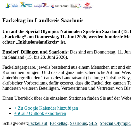
Fackeltag im Landkreis Saarlouis
Um auf die Special Olympics Nationalen Spiele im Saarland (15.
„Fackeltag“ am Donnerstag, 11. Juni 2026, werden hunderte Mensc
echter „Inklusionslandkreis“ ist.
Ensdorf, Dillingen und Saarlouis:
Das sind am Donnerstag, 11. Juni
im Saarland (15. bis 20. Juni 2026).
Fackelträgerpaare, jeweils bestehend aus einem Menschen mit und ei
Kommunen bringen. Und das auf ganz unterschiedliche Art und Weise. 
ämterübergreifenden Teams des Landratsamt (Leitung: Christine Ney, 
akribischer Vorbereitung dafür gesorgt, dass die Fackel den ganzen T
hunderten weiteren Beteiligten, Vertreterinnen und Vertretern von Bl
Einen Überblick über die einzelnen Stationen finden Sie auf der Web
+ Zu Google Kalender hinzufügen
+ iCal / Outlook exportieren
Schlagwörter:
Fackellauf
,
Fackeltag
,
Saarlouis
,
SLS
,
Special Olympic