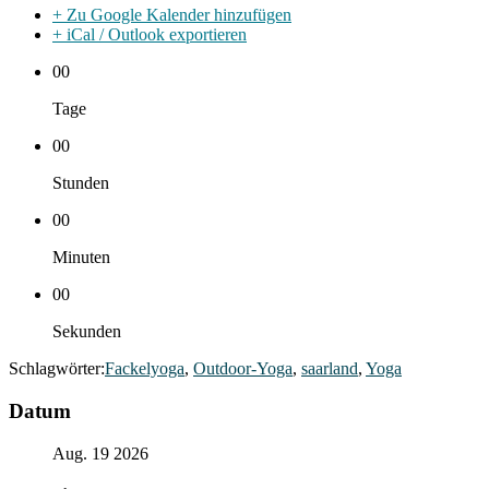
+ Zu Google Kalender hinzufügen
+ iCal / Outlook exportieren
00
Tage
00
Stunden
00
Minuten
00
Sekunden
Schlagwörter:
Fackelyoga
,
Outdoor-Yoga
,
saarland
,
Yoga
Datum
Aug. 19 2026