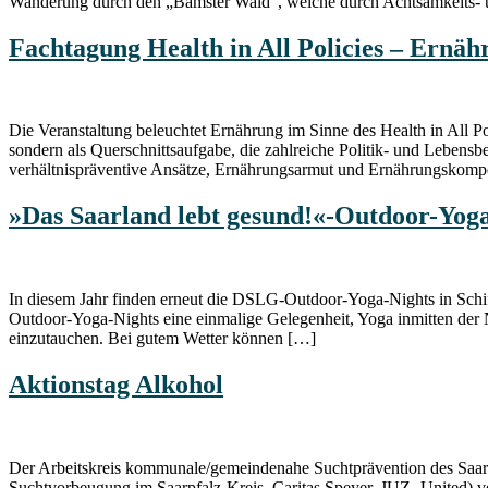
Wanderung durch den „Bamster Wald“, welche durch Achtsamkeits- un
Fachtagung Health in All Policies – Ernäh
Die Veranstaltung beleuchtet Ernährung im Sinne des Health in All Po
sondern als Querschnittsaufgabe, die zahlreiche Politik- und Lebensb
verhältnispräventive Ansätze, Ernährungsarmut und Ernährungskom
»Das Saarland lebt gesund!«-Outdoor-Yoga
In diesem Jahr finden erneut die DSLG-Outdoor-Yoga-Nights in Schif
Outdoor-Yoga-Nights eine einmalige Gelegenheit, Yoga inmitten der 
einzutauchen. Bei gutem Wetter können […]
Aktionstag Alkohol
Der Arbeitskreis kommunale/gemeindenahe Suchtprävention des Saarpf
Suchtvorbeugung im Saarpfalz-Kreis, Caritas Speyer, JUZ- United) ver