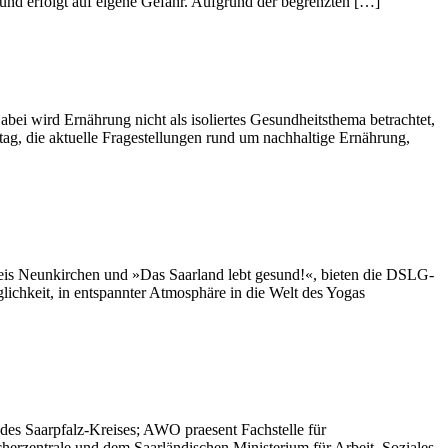
nd erfolgt auf eigene Gefahr. Aufgrund der begrenzten […]
bei wird Ernährung nicht als isoliertes Gesundheitsthema betrachtet,
tag, die aktuelle Fragestellungen rund um nachhaltige Ernährung,
reis Neunkirchen und »Das Saarland lebt gesund!«, bieten die DSLG-
ichkeit, in entspannter Atmosphäre in die Welt des Yogas
des Saarpfalz-Kreises; AWO praesent Fachstelle für
herzentrale und dem Saarländischen Ministerium für Arbeit, Soziales,