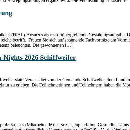
d Bewegungsübungen ergänzt wird. Die Veranstaltung ist kostenfrei u
rung
licies (HiAP)-Ansatzes als ressortübergreifende Gestaltungsaufgabe. Da
ereiche betrifft. Freuen Sie sich auf spannende Fachvorträge am Vormit
petenz beleuchten. Die gewonnenen […]
-Nights 2026 Schiffweiler
fweiler statt! Veranstaltet von der Gemeinde Schiffweiler, dem Landk
Natur zu erleben. Die Teilnehmerinnen und Teilnehmern haben die Mögl
alz-Kreises (Mitarbeitende des Sozial, Jugend- und Gesundheitsamts 
anstaltet mit freundlicher Unterstützung von PuGiS e.V., der Verbrauc