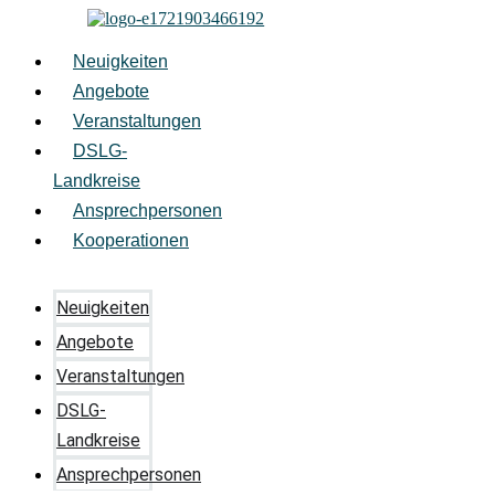
Zum
Inhalt
springen
Neuigkeiten
Angebote
Veranstaltungen
DSLG-
Landkreise
Ansprechpersonen
Kooperationen
Neuigkeiten
Angebote
Veranstaltungen
DSLG-
Landkreise
Ansprechpersonen