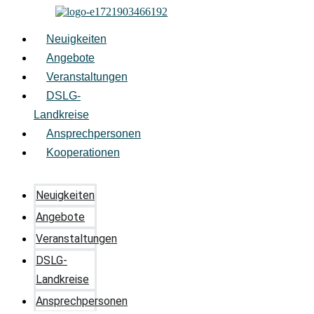
Zum
Inhalt
springen
Neuigkeiten
Angebote
Veranstaltungen
DSLG-
Landkreise
Ansprechpersonen
Kooperationen
Neuigkeiten
Angebote
Veranstaltungen
DSLG-
Landkreise
Ansprechpersonen