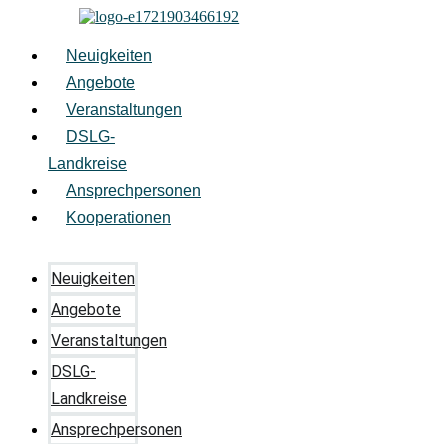
Zum
Inhalt
springen
Neuigkeiten
Angebote
Veranstaltungen
DSLG-
Landkreise
Ansprechpersonen
Kooperationen
Neuigkeiten
Angebote
Veranstaltungen
DSLG-
Landkreise
Ansprechpersonen