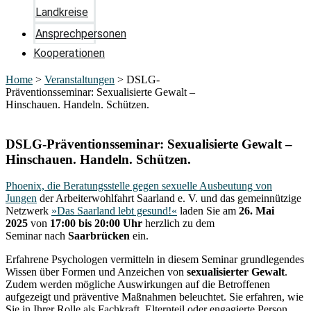
Landkreise
Ansprechpersonen
Kooperationen
Home
>
Veranstaltungen
>
DSLG-
Präventionsseminar: Sexualisierte Gewalt –
Hinschauen. Handeln. Schützen.
DSLG-Präventionsseminar: Sexualisierte Gewalt –
Hinschauen. Handeln. Schützen.
Phoenix, die Beratungsstelle gegen sexuelle Ausbeutung von
Jungen
der Arbeiterwohlfahrt Saarland e. V. und das gemeinnützige
Netzwerk
»Das Saarland lebt gesund!«
laden Sie am
26. Mai
2025
von
17:00 bis 20:00 Uhr
herzlich zu dem
Seminar nach
Saarbrücken
ein.
Erfahrene Psychologen vermitteln in diesem Seminar grundlegendes
Wissen über Formen und Anzeichen von
sexualisierter Gewalt
.
Zudem werden mögliche Auswirkungen auf die Betroffenen
aufgezeigt und präventive Maßnahmen beleuchtet. Sie erfahren, wie
Sie in Ihrer Rolle als Fachkraft, Elternteil oder engagierte Person