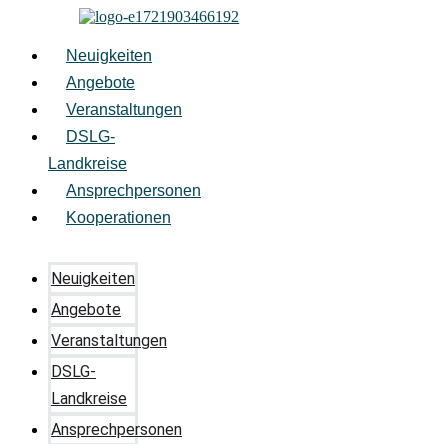
Zum
Inhalt
springen
Neuigkeiten
Angebote
Veranstaltungen
DSLG-
Landkreise
Ansprechpersonen
Kooperationen
Neuigkeiten
Angebote
Veranstaltungen
DSLG-
Landkreise
Ansprechpersonen