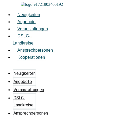
Zum
Inhalt
springen
Neuigkeiten
Angebote
Veranstaltungen
DSLG-
Landkreise
Ansprechpersonen
Kooperationen
Neuigkeiten
Angebote
Veranstaltungen
DSLG-
Landkreise
Ansprechpersonen