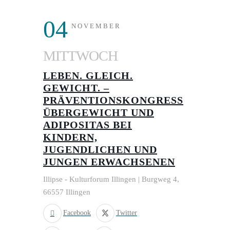
04
NOVEMBER
MITTWOCH
LEBEN. GLEICH.
GEWICHT. –
PRÄVENTIONSKONGRESS
ÜBERGEWICHT UND
ADIPOSITAS BEI
KINDERN,
JUGENDLICHEN UND
JUNGEN ERWACHSENEN
Illipse - Kulturforum Illingen | Burgweg 4,
66557 Illingen
Facebook
Twitter