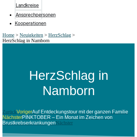
Landkreise
Ansprechpersonen
Kooperationen
Home
>
Neuigkeiten
>
HerzSchlag
>
HerzSchlag in Namborn
HerzSchlag in
Namborn
Zurück
Voriger
Auf Entdeckungstour mit der ganzen Familie
Nächster
PINKTOBER – Ein Monat im Zeichen von
Brustkrebserkrankungen
Nächster