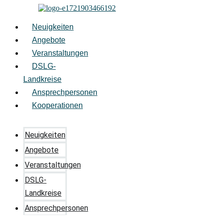
Zum
Inhalt
springen
Neuigkeiten
Angebote
Veranstaltungen
DSLG-
Landkreise
Ansprechpersonen
Kooperationen
Neuigkeiten
Angebote
Veranstaltungen
DSLG-
Landkreise
Ansprechpersonen