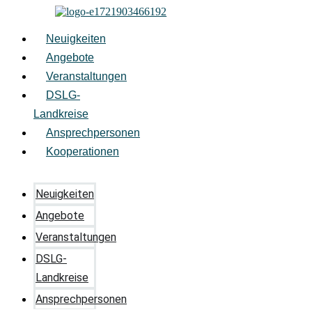
Zum
Inhalt
springen
Neuigkeiten
Angebote
Veranstaltungen
DSLG-
Landkreise
Ansprechpersonen
Kooperationen
Neuigkeiten
Angebote
Veranstaltungen
DSLG-
Landkreise
Ansprechpersonen