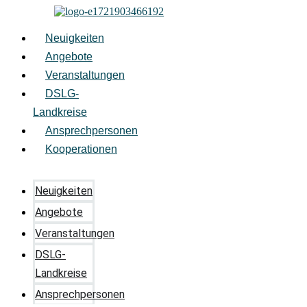
Zum
Inhalt
springen
Neuigkeiten
Angebote
Veranstaltungen
DSLG-
Landkreise
Ansprechpersonen
Kooperationen
Neuigkeiten
Angebote
Veranstaltungen
DSLG-
Landkreise
Ansprechpersonen