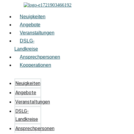
Zum
Inhalt
springen
Neuigkeiten
Angebote
Veranstaltungen
DSLG-
Landkreise
Ansprechpersonen
Kooperationen
Neuigkeiten
Angebote
Veranstaltungen
DSLG-
Landkreise
Ansprechpersonen