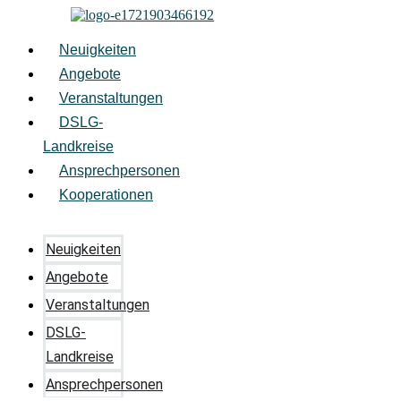
Zum
Inhalt
springen
Neuigkeiten
Angebote
Veranstaltungen
DSLG-
Landkreise
Ansprechpersonen
Kooperationen
Neuigkeiten
Angebote
Veranstaltungen
DSLG-
Landkreise
Ansprechpersonen