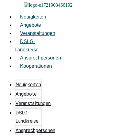
Zum
Inhalt
springen
Neuigkeiten
Angebote
Veranstaltungen
DSLG-
Landkreise
Ansprechpersonen
Kooperationen
Neuigkeiten
Angebote
Veranstaltungen
DSLG-
Landkreise
Ansprechpersonen