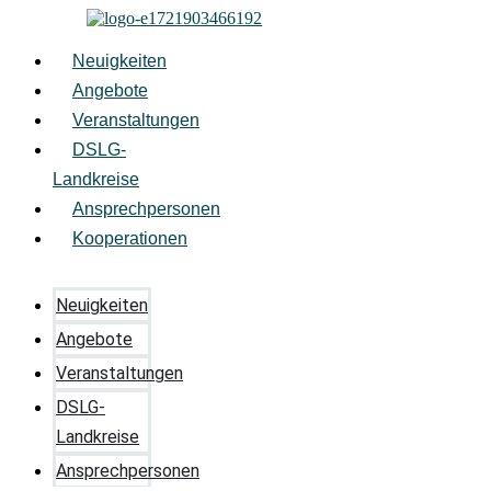
Zum
Inhalt
springen
Neuigkeiten
Angebote
Veranstaltungen
DSLG-
Landkreise
Ansprechpersonen
Kooperationen
Neuigkeiten
Angebote
Veranstaltungen
DSLG-
Landkreise
Ansprechpersonen