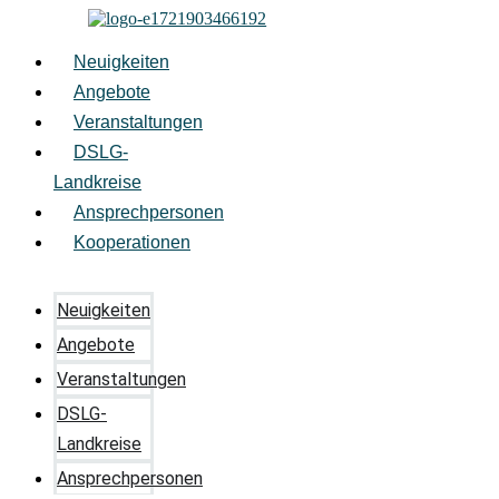
Zum
Inhalt
springen
Neuigkeiten
Angebote
Veranstaltungen
DSLG-
Landkreise
Ansprechpersonen
Kooperationen
Neuigkeiten
Angebote
Veranstaltungen
DSLG-
Landkreise
Ansprechpersonen