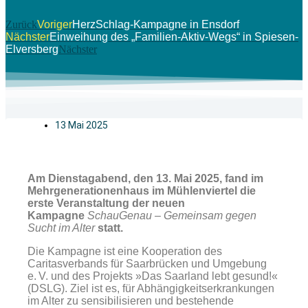
Zurück
Voriger
HerzSchlag-Kampagne in Ensdorf
Nächster
Einweihung des „Familien-Aktiv-Wegs“ in Spiesen-
Elversberg
Nächster
13 Mai 2025
Am Dienstagabend, den 13. Mai 2025, fand im
Mehrgenerationenhaus im Mühlenviertel die
erste Veranstaltung der neuen
Kampagne
SchauGenau – Gemeinsam gegen
Sucht im Alter
statt.
Die Kampagne ist eine Kooperation des
Caritasverbands für Saarbrücken und Umgebung
e. V. und des Projekts »Das Saarland lebt gesund!«
(DSLG). Ziel ist es, für Abhängigkeitserkrankungen
im Alter zu sensibilisieren und bestehende