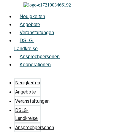
Zum
Inhalt
springen
Neuigkeiten
Angebote
Veranstaltungen
DSLG-
Landkreise
Ansprechpersonen
Kooperationen
Neuigkeiten
Angebote
Veranstaltungen
DSLG-
Landkreise
Ansprechpersonen