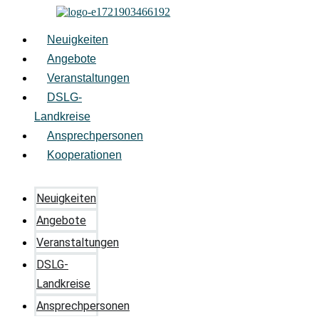
Zum
Inhalt
springen
Neuigkeiten
Angebote
Veranstaltungen
DSLG-
Landkreise
Ansprechpersonen
Kooperationen
Neuigkeiten
Angebote
Veranstaltungen
DSLG-
Landkreise
Ansprechpersonen