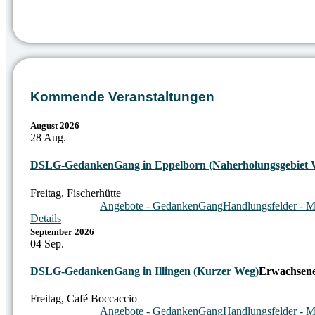
Kommende Veranstaltungen
August 2026
28
Aug.
DSLG-GedankenGang in Eppelborn (Naherholungsgebiet 
Freitag
,
Fischerhütte
Angebote - GedankenGang
Handlungsfelder - M
Details
September 2026
04
Sep.
DSLG-GedankenGang in Illingen (Kurzer Weg)
Erwachsen
Freitag
,
Café Boccaccio
Angebote - GedankenGang
Handlungsfelder - M